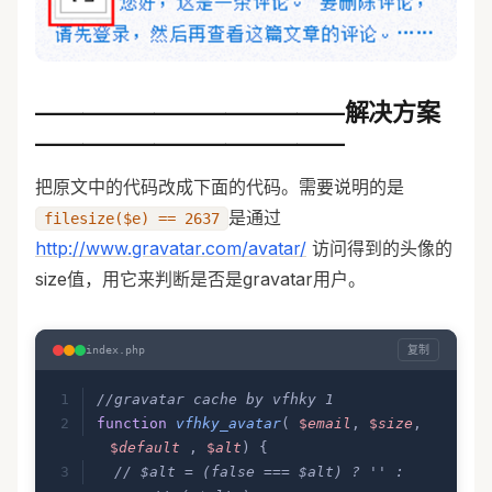
—————————————解决方案
—————————————
把原文中的代码改成下面的代码。需要说明的是
是通过
filesize($e) == 2637
http://www.gravatar.com/avatar/
访问得到的头像的
size值，用它来判断是否是gravatar用户。
复制
index.php
//gravatar cache by vfhky 1
function
 vfhky_avatar
(
 $
email
,
 $
size
,
$
default 
,
 $
alt
)
 {
  // $alt = (false === $alt) ? '' : 