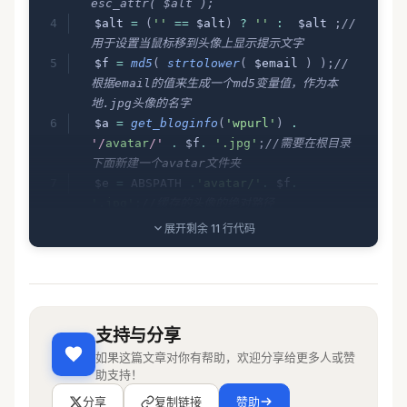
esc_attr( $alt );
  $alt 
=
 (
''
 ==
 $alt
)
 ?
 ''
 :
  $alt 
;
//
用于设置当鼠标移到头像上显示提示文字
  $f 
=
 md5
(
 strtolower
(
 $email 
)
 );
//
根据email的值来生成一个md5变量值，作为本
地.jpg头像的名字
  $a 
=
 get_bloginfo
(
'wpurl'
)
 .
'/
avatar
/'
 .
 $f
.
 '.jpg'
;
//需要在根目录
下面新建一个avatar文件夹
  $e 
=
 ABSPATH 
.
'avatar/'
.
 $f
.
'.jpg'
;
//缓存的头像的绝对路径
  $default_random_abs 
=
 ABSPATH 
.
'wp-
展开剩余 11 行代码
content/themes/vfhky/avatardefault/'
;
//在avatar文件夹下新建一个default文件夹，
用于保存博客预先自定义的头像
  $default_random 
=
array
(
'default1.jpg'
,
支持与分享
'default2.jpg'
,
'default3.jpg'
,
'defaul
如果这篇文章对你有帮助，欢迎分享给更多人或赞
t4.jpg'
,
'default5.jpg'
,
'default6.jpg'
助支持！
,
'default7.jpg'
,
'default8.jpg'
,
'defau
分享
复制链接
赞助
lt9.jpg'
,
'default10.jpg'
);
 //在