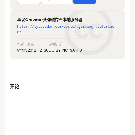
default文件夹下添加18个自己喜欢的头像，作为
没有gravatar头像的人使用
  $default_random_num 
=
再议Gravatar头像缓存至本地服务器
array_rand
(
$default_random
,
 1
);
  //随
https://typecodes.com/posts/againwpgravatarcach
机从上面18张头像中选出一张
e/
  $t 
=
 1296000
;
 //单位s，设置更新时间为15
作者
发布于
许可协议
天
vfhky
2012-12-30
CC BY-NC-SA 4.0
  if
 (
 empty
(
$default
)
 )
 $default 
=
$default_random_abs
.
$default_random
[
$
default_random_num
];
//设置默认头像
  if
 (
 (
time
()
 -
 filemtime
(
$e
))
 >
 $t 
)
{
 //不是第一次留言留言且留言时间超过5天就更
新头像
评论
    //$g = sprintf( 
"
http://%d.gravatar.com
", ( hexdec( 
$f{0} ) % 2 ) ). '/avatar/'. $f
	// wp 3.0 的服务器
    $g 
=
'
http://www.gravatar.com/avatar/
'
.
$f
;
 // 旧服务器 (哪个快就开哪个)