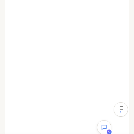
    copy
(
$g
,
 $e
);
 //将$g代表的网络图片复制
到$e代表的本地服务器中
    if
 (
filesize
(
$e
)
 ==
 2637
 ){
copy
(
$default_random_abs
.
$default_ran
dom
[
$default_random_num
],
 $a
);
	}
    //如果该E-mail未在gravatar官网设置头
像，则把官网默认的头像$e改成default中的随机
一张图片
    else
 {
$a 
=
 esc_attr
(
$g
);}
  }
  //如果是第一次留言并且没有官网头像，则直接用
default中的随机一张图片替代
  if
 (
!
is_file
(
$e
)
 ||
 filesize
(
$e
)
 ==
2637
  ){
1
copy
(
$default_random_abs
.
$default_ran
dom
[
$default_random_num
],
 $e
);
  }
AI