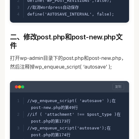
define('WP_POST_REVISIONS',false);
//取消Wordpress自动保存
define('AUTOSAVE_INTERVAL', false);
二、修改post.php和post-new.php文
件
打开wp-admin目录下的post.php和post-new.php，
然后注释掉wp_enqueue_script( ‘autosave’ );
复制
//wp_enqueue_script( 'autosave' );在
post-new.php的第49行
//if ( 'attachment' !== $post_type )在
post.php的第173行
//wp_enqueue_script('autosave');在
post.php的第174行