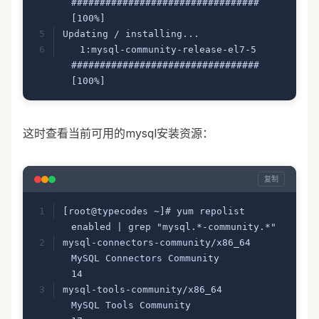
################################# 
[100%]
Updating / installing...
   1:mysql-community-release-el7-5    
################################# 
[100%]
这时查看当前可用的mysql安装资源：
复制
[root@typecodes ~]# yum repolist 
enabled | grep "mysql.*-community.*"
mysql-connectors-community/x86_64 
MySQL Connectors Community                 
14
mysql-tools-community/x86_64      
MySQL Tools Community                      