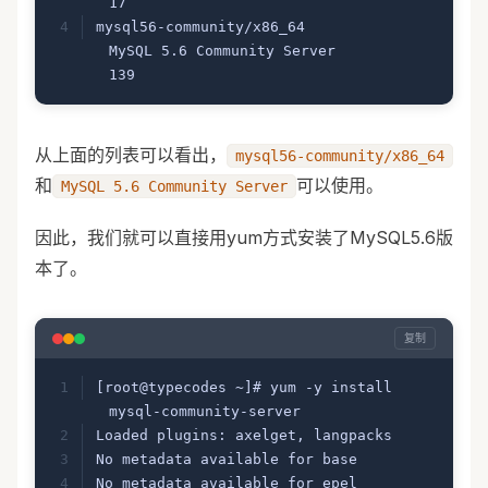
17
mysql56-community/x86_64          
MySQL 5.6 Community Server                
139
从上面的列表可以看出，
mysql56-community/x86_64
和
可以使用。
MySQL 5.6 Community Server
因此，我们就可以直接用yum方式安装了MySQL5.6版
本了。
复制
[root@typecodes ~]# yum -y install 
mysql-community-server
Loaded plugins: axelget, langpacks
No metadata available for base
No metadata available for epel