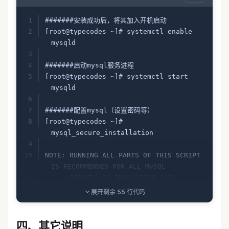
mysql-connectors-community                                                                                                                      
| 2.5 kB  00:00:00     
#######安装成功后，将其加入开机启动
mysql-tools-community                                                                                                                           
[root@typecodes ~]# systemctl enable 
| 2.5 kB  00:00:00     
mysqld
mysql56-community                                                                                                                               
| 2.5 kB  00:00:00     
#######启动mysql服务进程
(1/3): mysql-connectors-
[root@typecodes ~]# systemctl start 
community/x86_64/primary_db                                                                                             
mysqld
| 7.3 kB  00:00:00     
(2/3): mysql56-
#######配置mysql（设置密码等）
community/x86_64/primary_db                                                                                                      
[root@typecodes ~]# 
|  83 kB  00:00:01     
mysql_secure_installation
mysql-tools-community/x86_64/p FAILED                                          
=====================================
NOTE: RUNNING ALL PARTS OF THIS SCRIPT 
=========        ]  19 kB/s |  92 kB  
IS RECOMMENDED FOR ALL MySQL
00:00:00 ETA 
      SERVERS IN PRODUCTION USE!  
http://repo.mysql.com/yum/mysql-tools-
PLEASE READ EACH STEP CAREFULLY!
展开剩余 55 行代码
community/el/7/x86_64/repodata/3301d2
eb425f300dec5a46c4201d08f2cf9232a6-
In order to log into MySQL to secure 
primary.sqlite.bz2:
 [Errno 12] 
it, we'll need the current
四、其它说明