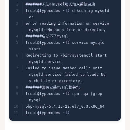
#######无法把mysql服务加入系统启动
[root@typecodes ~]# chkconfig mysqld 
on
error reading information on service 
mysqld: No such file or directory
#######启动不了mysql
[root@typecodes ~]# service mysqld 
start
Redirecting to /bin/systemctl start  
mysqld.service
Failed to issue method call: Unit 
mysqld.service failed to load: No 
such file or directory.
#######没有安装mysql相关包
[root@typecodes ~]# rpm -qa |grep 
mysql
php-mysql-5.4.16-23.el7_0.3.x86_64
[root@typecodes ~]#