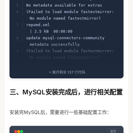
No metadata available for extras
(Failed to load module fastestmirror: 
No module named fastestmirror)
repomd.xml                                                                                                                                      
| 2.5 kB  00:00:00     
update mysql-connectors-community 
metadata successfully
(Failed to load module fastestmirror: 
No module named fastestmirror)
repomd.xml                                                                                                                                      
| 2.5 kB  00:00:00     
展开剩余 137 行代码
update mysql-tools-community metadata 
successfully
(Failed to load module fastestmirror: 
三、MySQL安装完成后，进行相关配置
No module named fastestmirror)
repomd.xml                                                                                                                                      
| 2.5 kB  00:00:00     
安装完MySQL后，需要进行一些基础配置工作：
update mysql56-community metadata 
successfully
No metadata available for updates
复制