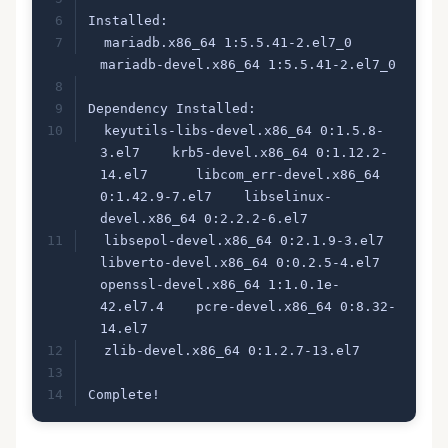
Installed:
  mariadb.x86_64 1:5.5.41-2.el7_0                                                 
mariadb-dev
Dependency Installed:
  keyutils-libs-devel.x86_64 0:1.5.8-
3.el7    krb5-devel.x86_64 0:1.12.2-
14.el7      libcom_err-devel.x86_64 
0:1.42.9-7.el7    libselinux-
devel.x86_64 0:2.2.2-6.el7   
  libsepol-devel.x86_64 0:2.1.9-3.el7         
libverto-devel.x86_64 0:0.2.5-4.el7    
openssl-devel.x86_64 1:1.0.1e-
42.el7.4    pcre-devel.x86_64 0:8.32-
14.el7         
  zlib-devel.x86_64 0:1.2.7-13.el7           
Complete!