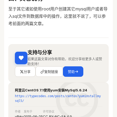
Timeout on 
password for the root user.  If you've 
http://repo.mysql.com/yum/mysql-
至于其它诸如使用root用户创建其它mysql用户或者导
just installed MySQL, and
tools-
you haven't set the root password yet, 
入sql文件到数据库中的操作，这里就不说了，可以参
community/el/7/x86_64/repodata/3301d2
the password will be blank,
考前面的两篇文章。
eb425f300dec5a46c4201d08f2cf9232a6-
so you should just press enter here.
primary.sqlite.bz2:
 (28, 'Operation 
too slow. Less than 1000 bytes/sec 
Enter current password for root (enter 
transferred the last 3 seconds')
for none): 
Trying other mirror.
OK, successfully used password, moving 
支持与分享
(3/3): mysql-tools-
on...
community/x86_64/primary_db                                                                                                  
如果这篇文章对你有帮助，欢迎分享给更多人或赞
|  15 kB  00:00:00     
助支持！
Setting the root password ensures that 
Resolving Dependencies
分享
nobody can log into the MySQL
复制链接
赞助
--> Running transaction check
root user without the proper 
---> Package mysql-community-
authorisation.
server.x86_64 0:5.6.24-3.el7 will be 
阿里云CentOS 7.1使用yum安装MySql5.6.24
installed
Set root password? [Y/n] y					
https://typecodes.com/posts/centos7yuminstallmy
--> Processing Dependency: mysql-
[设置root用户密码]
sql5/
community-common(x86-64) = 5.6.24-
New password: 
3.el7 for package: mysql-community-
作者
Re-enter new password: 
发布于
许可协议
server-5.6.24-3.el7.x86_64
vfhky
2015-06-25
CC BY-NC-SA 4.0