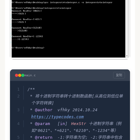
    if
(
 iHexStrLen 
==
 0
 ||
 (
 *
HexStr 
==
 '+'
 &&
 iHexStrLen 
==
 1
 )
 ||
 (
*
HexStr 
==
 '-'
 &&
 iHexStrLen 
==
 1
 )
 )
    	return
 -
1
;
    //长度去掉正负号，并设置字符数的标识
    if
(
 (
 *
HexStr 
==
 '+'
 )
 ||
 (
*
HexStr 
==
 '-'
 )
 )
    {
    	--
iHexStrLen
;
    	p 
=
 HexStr 
+
 1
;
复制
main.c
    	if
(
 *
HexStr 
==
 '-'
 )
    		iFlag 
=
 -
1
;
/** 
    }
 * 将十进制字符串转十进制数函数[从高位到低位单
    else
 p 
=
 HexStr
;
个字符转换]
 * 
@author
  vfhky 2014.10.24 
    //循环将每个十进制的字符转换成对应的十进制
https://typecodes.com
整数
 * 
@param
   [
in
]	
HexStr
 十进制字符串（例
    while
(
 iCycle 
<=
 iHexStrLen 
)
如"0621"、"+621"、"6210"、"-1234"等） 
    {
 * 
@return
  -1:字符串为空; -2:字符串中包含