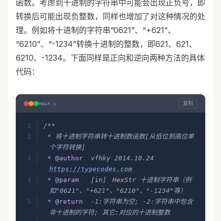
函数。考虑到十进制的字符串中可能会出现正负号，即
转换后可能出现负整数，同样也增加了对这种情况的处
理。例如将十进制的字符串”0621”、“+621”、
“6210”、“-1234”转换十进制的整数，即621、621、
6210、-1234。下面同样是正向和逆向两种方法的具体
代码：
复制
main.c
/** 
 * 将十进制字符串转十进制数函数[从低位到高位单
个字符转换]
 * 
@author
  vfhky 2014.10.24 
https://typecodes.com
 * 
@param
   [
in
]	
HexStr
 十进制字符串（例
如"0621"、"+621"、"6210"、"-1234"等） 
 * 
@return
  -1:字符串为空; -2:字符串中包含
非十进制的字符; 其它:对应的十进制整数  