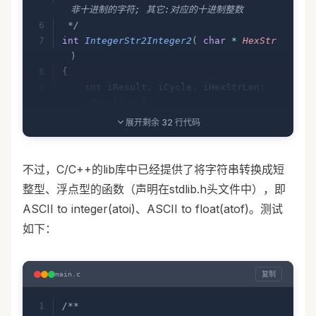
        if
(
 (
 *
p 
>=
 48
 )
 &&
 (
 *
p 
<=
 57
非十进制的字符; 其它:对应的十进制整数  
)
 )
 */
           *
p 
-=
 48
;
int
 IntegerStr2Integer2
(
 char
 *
 HexStr
        else
)
            return
 -
2
;
{
       iResult 
=
 *
p 
+
 iResult
*
10
;
    int
 iResult
,
 iCycle
,
 iHexStrLen
;
       ++
iCycle
;
    iResult 
=
 0
;
       ++
p
;
    iCycle 
=
 1
;
展开剩余 32 行代码
    }
    iHexStrLen 
=
 0
;
    //正负数的标识，1正 -1负
    //返回转换后的整数
    int
 iFlag 
=
 1
;
不过，C/C++的lib库中已经提供了将字符串转换成短
    return
 iFlag
*
iResult
;
整型、浮点型的函数（声明在stdlib.h头文件中），即
}
    //初始化指针变量p（指向十进制字符串的首地
ASCII to integer(atoi)、ASCII to float(atof)。测试
址）
如下：
    char
 *
 p 
=
 HexStr
;
    //获取十进制字符串的长度
    while
(
 *
p 
!=
 0x
00
 )
复制
main.c
        p
++
;
    iHexStrLen 
=
 p 
-
 HexStr
;
/** 