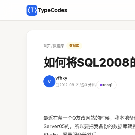
TypeCodes
首页
/
数据库
数据库
如何将SQL2008
vfhky
v
2012-08-21
/
3 分钟
/
#
mssql
最近在帮一个Q友改网站的时候，我本地备份
Server05的，所以要把我备份的数据库转换为
Studio，登录服务器然后: