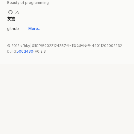
Beauty of programming
友链
github
More..
© 2012 vfhky
|
粤ICP备2022124287号-1
粤公网安备 44011202002232
build:
500d430
· v0.2.3