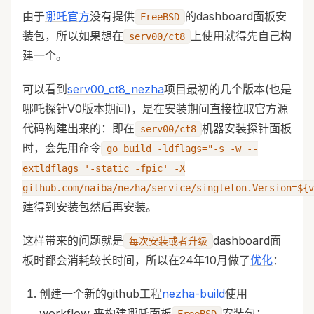
由于
哪吒官方
没有提供
的dashboard面板安
FreeBSD
装包，所以如果想在
上使用就得先自己构
serv00/ct8
建一个。
可以看到
serv00_ct8_nezha
项目最初的几个版本(也是
哪吒探针V0版本期间)，是在安装期间直接拉取官方源
代码构建出来的：即在
机器安装探针面板
serv00/ct8
时，会先用命令
go build -ldflags="-s -w --
extldflags '-static -fpic' -X
github.com/naiba/nezha/service/singleton.Version=${v
建得到安装包然后再安装。
这样带来的问题就是
dashboard面
每次安装或者升级
板时都会消耗较长时间，所以在24年10月做了
优化
：
创建一个新的github工程
nezha-build
使用
workflow 来构建哪吒面板
安装包；
FreeBSD