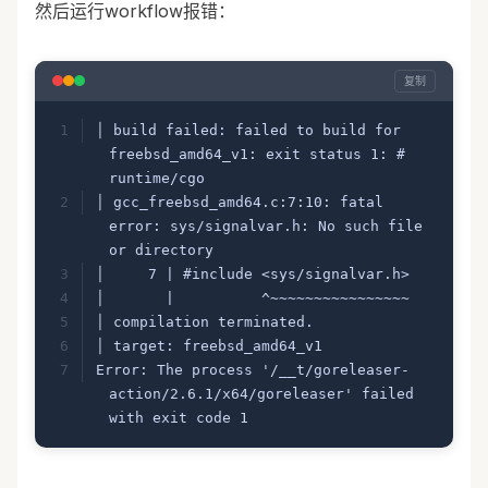
然后运行workflow报错：
复制
│ build failed: failed to build for 
freebsd_amd64_v1: exit status 1: # 
runtime/cgo
│ gcc_freebsd_amd64.c:7:10: fatal 
error: sys/signalvar.h: No such file 
or directory
│     7 | #include <sys/signalvar.h>
│       |          ^~~~~~~~~~~~~~~~~
│ compilation terminated.
│ target: freebsd_amd64_v1
Error: The process '/__t/goreleaser-
action/2.6.1/x64/goreleaser' failed 
with exit code 1