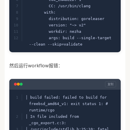
          CC: /usr/bin/clang
        with:
          distribution: goreleaser
          version: "~> v2"
          workdir: nezha
          args: build --single-target 
--clean --skip=validate
然后运行workflow报错：
复制
│ build failed: failed to build for 
freebsd_amd64_v1: exit status 1: # 
runtime/cgo
│ In file included from 
_cgo_export.c:3:
│ /usr/include/stdlib.h:25:10: fatal 