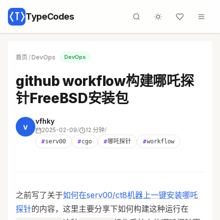
TypeCodes
首页
/
DevOps
DevOps
github workflow构建哪吒探
针FreeBSD安装包
vfhky
v
2025-02-09
/
12 分钟
/
#
serv00
#
cgo
#
哪吒探针
#
workflow
之前写了关于
如何在serv00/ct8机器上一键安装哪吒
探针
的内容，这里主要分享下如何构建这种运行在