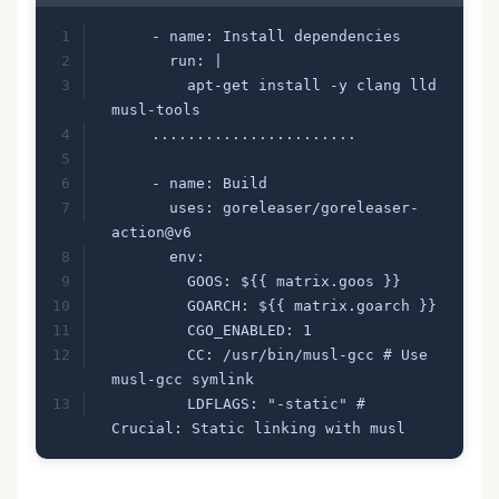
      - name: Install dependencies
        run: |
          apt-get install -y clang lld 
musl-tools
      .......................
      - name: Build
        uses: goreleaser/goreleaser-
action@v6
        env:
          GOOS: ${{ matrix.goos }}
          GOARCH: ${{ matrix.goarch }}
          CGO_ENABLED: 1
          CC: /usr/bin/musl-gcc # Use 
musl-gcc symlink
          LDFLAGS: "-static" # 
Crucial: Static linking with musl