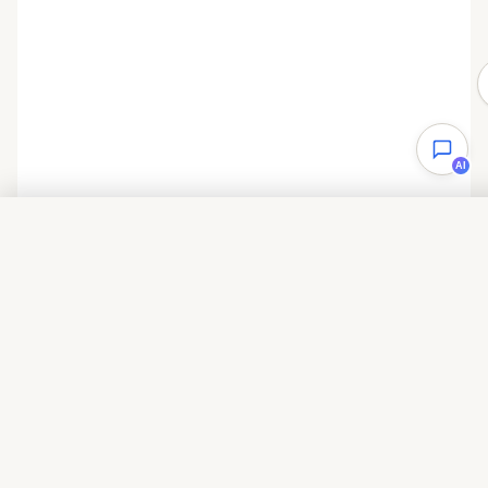
AI
目录
TypeCodes
Beauty of programming
友链