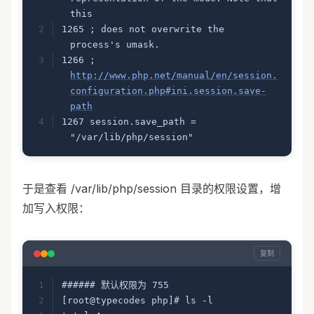
this
1265 ; does not overwrite the 
process's umask.
1266 ; 
http://www.php.net/manual/en/session.
configuration.php#ini.session.save-
path
1267 session.save_path = 
"/var/lib/php/session"
于是查看 /var/lib/php/session 目录的权限设置，增
加写入权限：
复制
###### 默认权限为 755
[root@typecodes php]# ls -l