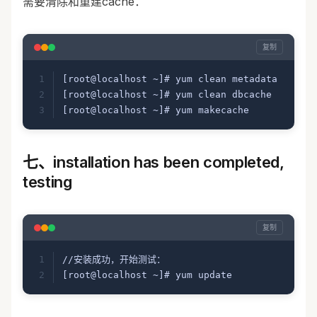
需要清除和重建cache：
#packages used/produced in the build 
but not released
[addons]
复制
name=CentOS-5 - Addons
[root@localhost ~]# yum clean metadata
baseurl=
http://centos.ustc.edu.cn/cen
[root@localhost ~]# yum clean dbcache
tos/5/addons/$basearch/
[root@localhost ~]# yum makecache
gpgcheck=1
gpgkey=
http://mirror.centos.org/cento
七、installation has been completed,
s/RPM-GPG-KEY-CentOS-5
testing
#additional packages that may be 
useful
[extras]
复制
name=CentOS-5 - Extras
//安装成功，开始测试：
baseurl=
http://centos.ustc.edu.cn/cen
[root@localhost ~]# yum update
tos/5/extras/$basearch/
gpgcheck=1