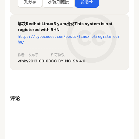
分享
复制链接
赞助
baseurl=
http://centos.ustc.edu.cn/cen
tos/5/contrib/$basearch/
gpgcheck=1
enabled=0
解决Redhat Linux5 yum出现This system is not
registered with RHN
gpgkey=
http://mirror.centos.org/cento
https://typecodes.com/posts/linuxnotregisteredr
hn/
s/RPM-GPG-KEY-CentOS-5
作者
发布于
许可协议
#packages in testing
vfhky
2013-03-08
CC BY-NC-SA 4.0
[testing]
name=CentOS-5 - Testing
baseurl=
http://centos.ustc.edu.cn/cen
tos/5/testing/$basearch/
gpgcheck=1
评论
enabled=0
gpgkey=
http://mirror.centos.org/cento
s/RPM-GPG-KEY-CentOS-5