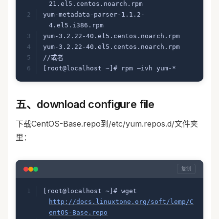
21.el5.centos.noarch.rpm 
yum-metadata-parser-1.1.2-
4.el5.i386.rpm 
yum-3.2.22-40.el5.centos.noarch.rpm 
yum-3.2.22-40.el5.centos.noarch.rpm
//或者
[root@localhost ~]# rpm –ivh yum-*
五、download configure file
下载CentOS-Base.repo到/etc/yum.repos.d/文件夹
里：
复制
[root@localhost ~]# wget  
http://docs.linuxtone.org/soft/lemp/C
entOS-Base.repo