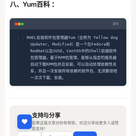
八、Yum百科 ：
gpgkey=
http://mirror.centos.org/cento
s/RPM-GPG-KEY-CentOS-5
#additional packages that extend 
复制
functionality of existing packages
[centosplus]
RHEL安装软件包管理器Yum（全称为 Yellow dog 
name=CentOS-5 - Plus
Updater, Modified）是一个在Fedora和
RedHat以及SUSE、CentOS中的Shell前端软件
baseurl=
包管理器。基于RPM包管理，能够从指定的服务器
http://centos.ustc.edu.cn/cen
tos/5/centosplus/$basearch/
自动下载RPM包并且安装，可以自动处理依赖性关
gpgcheck=1
系，并且一次安装所有依赖的软件包，无须繁琐地
enabled=0
一次次下载、安装。
gpgkey=
http://mirror.centos.org/cento
s/RPM-GPG-KEY-CentOS-5
#contrib - packages by Centos Users
支持与分享
[contrib]
如果这篇文章对你有帮助，欢迎分享给更多人或赞
name=CentOS-5 - Contrib
助支持！