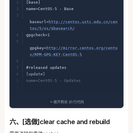
[base]
name=CentOS-5 - Base
baseurl=
http://centos.ustc.edu.cn/cen
tos/5/os/$basearch/
gpgcheck=1
gpgkey=
http://mirror.centos.org/cento
s/RPM-GPG-KEY-CentOS-5
#released updates
[update]
name=CentOS-5 - Updates
baseurl=
http://centos.ustc.edu.cn/cen
tos/5/updates/$basearch/
展开剩余 31 行代码
gpgcheck=1
gpgkey=
http://mirror.centos.org/cento
六、[选做]clear cache and rebuild
s/RPM-GPG-KEY-CentOS-5