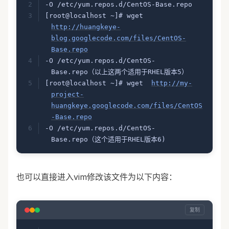
-O /etc/yum.repos.d/CentOS-Base.repo
[root@localhost ~]# wget  
http://huangkeye-
blog.googlecode.com/files/CentOS-
Base.repo
-O /etc/yum.repos.d/CentOS-
Base.repo（以上这两个适用于RHEL版本5）
[root@localhost ~]# wget  
http://my-
project-
huangkeye.googlecode.com/files/CentOS
-Base.repo
-O /etc/yum.repos.d/CentOS-
Base.repo（这个适用于RHEL版本6)
也可以直接进入vim修改该文件为以下内容：
复制