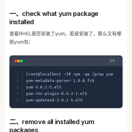
一、check what yum package
installed
查看RHEL是否安装了yum，若是安装了，那么又有哪
些yum包：
复制
[root@localhost ~]# rpm -qa |grep yum
yum-metadata-parser-1.0-8.fc6
yum-3.0.1-5.el5
yum-rhn-plugin-0.4.3-1.el5
yum-updatesd-3.0.1-5.el5
二、remove all installed yum
packages