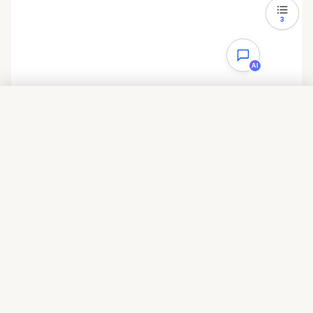
3
AI
目录
一、清理的对象
二、账号被禁用
三、解决方案