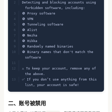
Detecting and blocking accounts using 
forbidden software, including:
🚫 Proxy software
🚫 VPN
🚫 Tunneling software
🚫 Alist
🚫 Nezha
🚫 Hikka
🚫 Randomly named binaries
🚫 Binary names that don't match the 
software
⚠️ To keep your account, remove any of 
the above.
✅ If you don’t use anything from this 
list, your account is safe!
二、账号被禁用