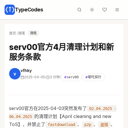
TypeCodes
首页
/
随笔
随笔
serv00官方4月清理计划和新
服务条款
vfhky
v
2025-04-05
/
3 分钟
/
#
serv00
#
哪吒探针
serv00官方在2025-04-03突然发布了
02.04.2025 -
的清理计划【April cleaning and new
06.04.2025
ToS】，并禁止了
、
、
、
fastdownload
p2p
盗版