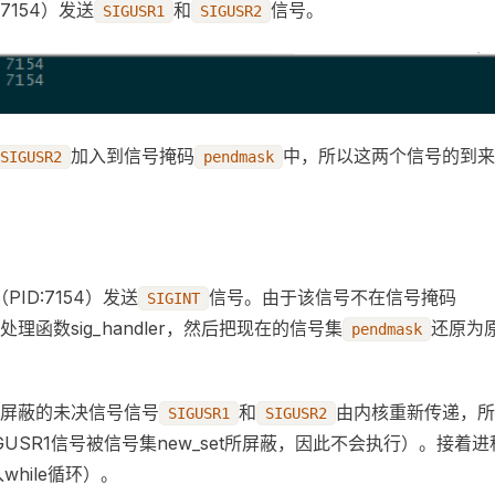
7154）发送
和
信号。
SIGUSR1
SIGUSR2
]
 )
\n
"
,
 getpid
()
 );
加入到信号掩码
中，所以这两个信号的到来
SIGUSR2
pendmask
act
;
.
sa_mask 
);
sig_handler
;
ID:7154）发送
信号。由于该信号不在信号掩码
SIGINT
new_act
,
 0
 );
new_act
,
 0
 );
处理函数sig_handler，然后把现在的信号集
还原为
pendmask
ew_act
,
 0
 );
1/SIGUSR2 signals to the signal-set of new_set.
屏蔽的未决信号信号
和
由内核重新传递，所
SIGUSR1
SIGUSR2
_set
;
GUSR1信号被信号集new_set所屏蔽，因此不会执行）。接着进
 
);
SIGINT 
);
				//2
while循环）。
SIGUSR1 
);
				//10