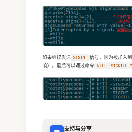
	/**
	 * Repalce the old mask set with the new mask set.Thus the process will block 
the signal of SIGINT and SIGU
	 * but it will excute the function of sig_handler when the signal such as 
SIGUSR2 other than SIGINT, SI
	 */
如果继续发送
信号，因为被加入到
SIGINT
	sigprocmask
(
 SIG_SETM
响）。最后可以通过命令
kill -SIGKILL 7
	//Add SIGUSR1 and SI
	sigset_t
 pendmask
;
	sigemptyset
(
 &
pendmas
	sigaddset
(
 &
pendmask
,
	sigaddset
(
 &
pendmask
,
	//Replaces the signal mask of the process with pendmask temporarily and 
suspends the process until de
handler or to terminate a pro
支持与分享
	i 
=
 sigsuspend
(
 &
pend