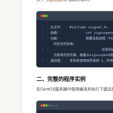
头文件：	#include <signal.h>
函数：		int sigsus
功能：		阻塞当前进程（TASK_INTERRUPTIBLE可中断状态），等待mask信号集（信号掩码）之外的任
何信号的到来。
			在收到pendmask之外）信号后，先调用该信号的处理函数，然后把信号集mask还原
为原来的信号集，接着从sigsuspen
返回值：	该系统调用始终返回-1，并
二、完整的程序实例
在CentOS服务器中使用编译并执行下面
main.c