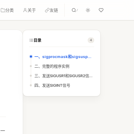
分类
关于
友链
/
目录
4
一、sigprocmask和sigsuspend函数的说明
二、完整的程序实例
三、发送SIGUSR1和SIGUSR2信号
四、发送SIGINT信号
过一