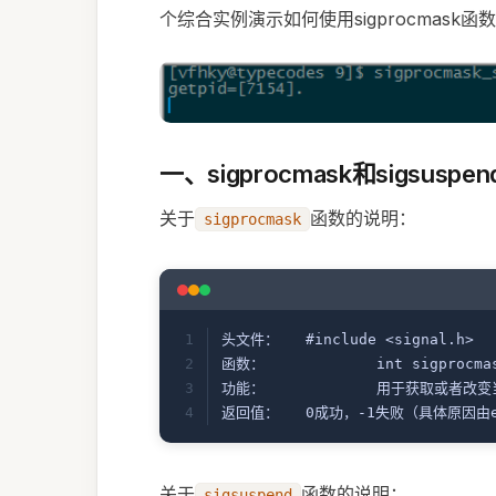
个综合实例演示如何使用sigprocmask函
一、sigprocmask和sigsusp
关于
函数的说明：
sigprocmask
头文件：	#include <signal.h>
函数：		int sigpr
功能：		用于获取
返回值：	0成功，-1失败（具体原因
关于
函数的说明：
sigsuspend