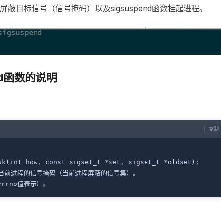
数屏蔽目标信号（信号掩码）以及sigsuspend函数挂起进程。
end函数的说明
复制
ocmask(int how, const sigset_t *set, sigset_t *oldset);
或者改变当前进程的信号掩码（当前进程屏蔽的信号集）。
由errno值表示）。