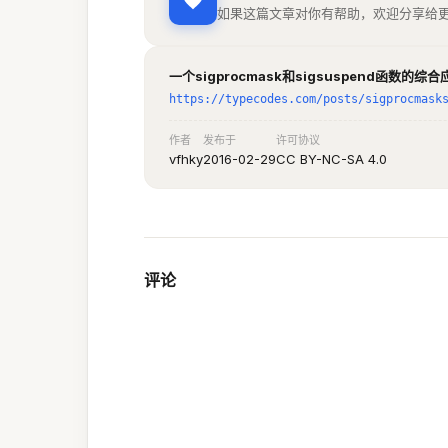
如果这篇文章对你有帮助，欢迎分享给
	printf
(
 "Sigsuspend r
	if
(
 errno 
==
 EINTR 
)
	{
一个sigprocmask和sigsuspend函数的综合
		printf
(
 "[%d]
https://typecodes.com/posts/sigprocmask
	}
作者
发布于
许可协议
	while
(
1
)
vfhky
2016-02-29
CC BY-NC-SA 4.0
	{
		printf
(
 "--wh
		sleep
(
3
);
	}
	return
 0
;
}
评论