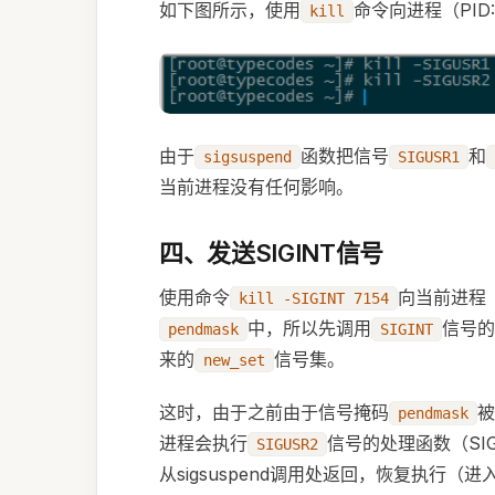
如下图所示，使用
}
命令向进程（PID:
kill
int
 main
(
 int
 argc
,
 char
 *
argv
[
{
	printf
(
 "getpid=[%d].
	int
 i 
=
 0
;
由于
函数把信号
和
sigsuspend
SIGUSR1
	//Register a signal.
当前进程没有任何影响。
	struct
 sigaction new_
	sigemptyset
(
 &
new_act
四、发送SIGINT信号
	new_act
.
sa_handler 
=
 
	new_act
.
sa_flags 
=
 0
;
使用命令
向当前进程（P
kill -SIGINT 7154
	sigaction
(
 SIGUSR1
,
 &
	sigaction
(
 SIGUSR2
,
 &
中，所以先调用
信号的
pendmask
SIGINT
	sigaction
(
 SIGINT
,
 &
n
来的
信号集。
new_set
	//Add SIGINT, SIGUSR
这时，由于之前由于信号掩码
被
pendmask
	sigset_t
 new_set
,
 old
进程会执行
信号的处理函数（SI
SIGUSR2
	sigemptyset
(
 &
new_set
	sigaddset
(
 &
new_set
,
 
从sigsuspend调用处返回，恢复执行（进入
	sigaddset
(
 &
new_set
,
 