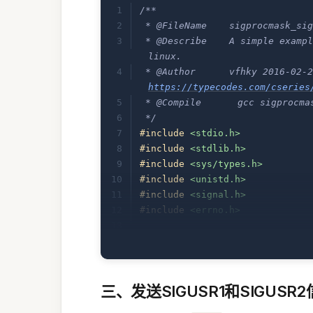
/**
 * @FileName    sigprocmask_sig
 * @Describe    A simple exampl
linux.
https://typecodes.com/cseries
 * @Compile 	gcc
 */
#include
 <stdio.h>
#include
 <stdlib.h>
#include
 <sys/types.h>
#include
 <unistd.h>
#include
 <signal.h>
#include
 <errno.h>
//Signal handle function.
void
 sig_handler
(
 int
 signal
 )
{
	printf
(
 "Receive sign
三、发送SIGUSR1和SIGUSR
	return
;