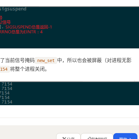
	//sigaddset( &new_set, SIGUSR2 );			//12
SR1, 
GUSR1 arrives.
了当前信号掩码
中，所以也会被屏蔽（对进程无影
new_set
ASK
,
 &
new_set
,
 &
old_set 
);
将整个进程关闭。
154
GUSR2 signals to the signal-set of pendmask.
k 
);
 SIGUSR1 
);
			//10
 SIGUSR2 
);
			//12
livery of a signal whose action is to invoke a signal 
cess.
mask 
);