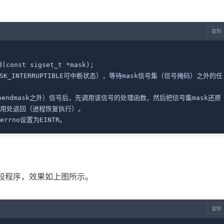
复制
pend(const sigset_t *mask);
d调用处返回（进程恢复执行）。
将errno设置为EINTR。
这段程序，效果如上图所示。
复制