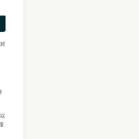
对
原
以
程