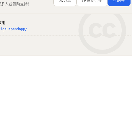
分享
复制链接
赞助
更多人或赞助支持！
eturned with value[%d].
\n
"
,
 i 
);
应用
Interrupted by a signal.
\n
"
,
 errno 
);
sigsuspendapp/
ile.
\n
"
 );