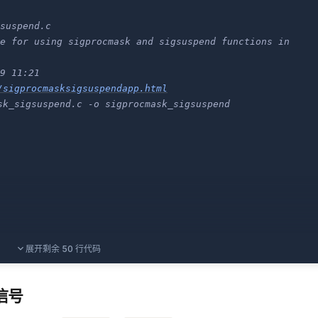
suspend.c
e for using sigprocmask and sigsuspend functions in 
 * @Author      vfhky 2016-02-29 11:21 
/sigprocmasksigsuspendapp.html
 sigprocmask_sigsuspend.c -o sigprocmask_sigsuspend
展开剩余 50 行代码
al=[%d].
\n
"
,
 signal 
);
2信号