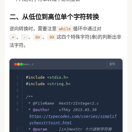
'
\0
'
 )
        ||
 (
 *
HexStr 
==
 0x
30
 &&
 *
(
HexStr
+
1
)
 ==
 0x
78
 &&
 *
(
HexStr
+
2
)
 ==
二、从低位到高位单个字符转换
'
\0
'
 )
 )
    {
逆向转换时，需要注意
循环中通过对
while
        return
 -
1
;
、
、
、
这四个特殊字符(串)的判断出非
+
-
0x
0X
    }
法字符。
	//指针变量p指向字符串的首位
	char
 *
 p 
=
 HexStr
;
复制
main.c
	//对以"+"、"-"号开头的十六进制字
#include
 <stdio.h>
符串的处理
#include
 <string.h>
	if
 (
 '-'
 ==
 *
p 
||
 '+'
 ==
 *
p 
)
	{
/**
		if
(
 *
p 
==
 '-'
 )
 * @FileName  HexStr2Integer2.c
			iFlag 
=
 -
1
;
 * 
@author
    vfhky 2015.05.30 
		++
p
;
https://typecodes.com/cseries/simplif
	}
ychexstrtoint.html
	//对"0x"或者"0X"开头的十六进制字
 * 
@param
     [in]HexStr 十六进制字符串
符的处理