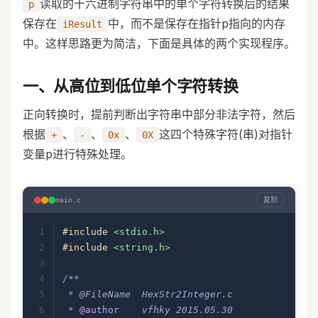
读取的十六进制字符串中的单个字符转换后的结果
p
保存在
中，而不是保存在指针p指向的内存
iResult
中。这样思路更为简洁，下面是具体的两个实现程序。
一、从高位到低位单个字符转换
正向转换时，提前判断出字符串中部分非法字符，然后
根据
、
、
、
这四个特殊字符(串)对指针
+
-
0x
0X
变量p进行特殊处理。
复制
main.c
#include
 <stdio.h>
#include
 <string.h>
/**
 * @FileName  HexStr2Integer.c
 * 
@author
    vfhky 2015.05.30 