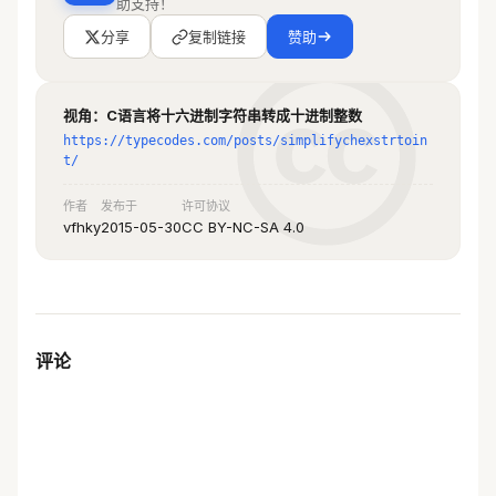
助支持！
	while
(
 (
--
p
+
1
)
 !=
 HexStr 
)
*
p 
-
 97
 +
 10
 )
+
 (
 iResult
<<
4
 );
	{
		else
分享
复制链接
赞助
		if
 (
 *
p 
>=
 '0'
 &&
 *
p 
			return
 -
2
;
<=
 '9'
 )
			iResult 
+=
 (
		++
p
;
视角：C语言将十六进制字符串转成十进制整数
*
p 
-
 '0'
 )
*
iCycle
;
	}
https://typecodes.com/posts/simplifychexstrtoin
		else
 if
 (
 *
p 
>=
 'A'
	return
 iFlag
*
iResult
;
t/
&&
 *
p 
<=
 'F'
 )
}
			iResult 
+=
 (
作者
发布于
许可协议
*
p 
-
 'A'
 +
 10
 )
*
iCycle
;
vfhky
2015-05-30
CC BY-NC-SA 4.0
int
 main
(
 int
 argc
,
 char
 *
 argv
[]
 )
		else
 if
 (
 *
p 
>=
 'a'
{
&&
 *
p 
<=
 'f'
 )
    char
 cHexString
[
200
+
1
];
			iResult 
+=
 (
    while
(
1
)
*
p 
-
 'a'
 +
 10
 )
*
iCycle
;
    {
		else
 if
 (
 (
 '+'
 ==
 *
p 
        memset
(
 cHexString
,
 0x
00
,
评论
&&
 (
 p 
==
 HexStr 
+
 1
 )
 )
sizeof
(
cHexString
)
 );
			||
 (
 'x'
 ==
        printf
(
 "Please input a 
*
p 
&&
 '0'
 ==
 *
(
 p 
-
 1
 )
 &&
 (
 p 
==
HexString with length less than 
HexStr 
+
 1
 )
 )
200:
\n
"
 );
			||
 (
 'X'
 ==
        scanf
(
 "%s"
,
 cHexString 
);
*
p 
&&
 '0'
 ==
 *
(
 p 
-
 1
 )
 &&
 (
 p 
==