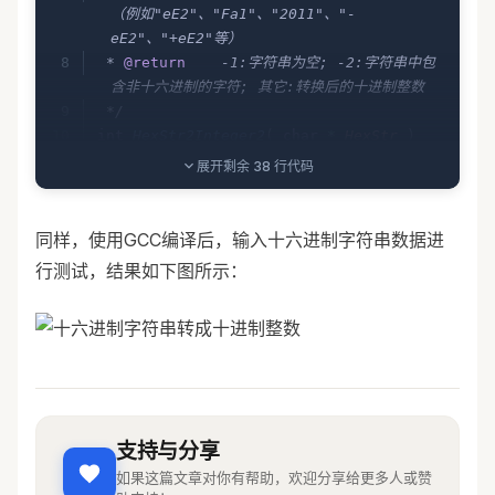
（例如"eE2"、"Fa1"、"2011"、"-
	else
 if
(
 (
 *
p 
==
 0x
30
 &&
 *
eE2"、"+eE2"等） 
(
p
+
1
)
 ==
 0x
58
 )
 ||
 (
 *
p 
==
 0x
30
 &&
 *
 * 
@return
    -1:字符串为空; -2:字符串中包
(
p
+
1
)
 ==
 0x
78
 )
 )
含非十六进制的字符; 其它:转换后的十进制整数
	{
 */
		p 
+=
 2
;
int
 HexStr2Integer2
(
 char
 *
 HexStr
 )
	}
{
展开剩余 38 行代码
	int
 iResult 
=
 0
,
 iCycle 
=
 1
,
	while
(
 *
p 
!=
 '
\0
'
 )
iFlag 
=
 1
;
	{
同样，使用GCC编译后，输入十六进制字符串数据进
		if
 (
 *
p 
>=
 48
 &&
 *
p 
	//判断字符串是否合法
<=
 57
 )
行测试，结果如下图所示：
    if
(
 !
strlen
(
 HexStr 
)
 )
			iResult 
=
 (
    {
*
p 
-
 48
 )
+
 (
 iResult
<<
4
 );
        return
 -
1
;
		else
 if
 (
 *
p 
>=
 65
 &&
    }
*
p 
<=
 70
 )
			iResult 
=
 (
    //指针变量p指向字符串的末尾
*
p 
-
 65
 +
 10
 )
+
 (
 iResult
<<
4
 );
    char
 *
 p 
=
 HexStr 
+
 strlen
(
 HexStr 
		else
 if
 (
 *
p 
>=
 97
 &&
支持与分享
);
*
p 
<=
 102
 )
如果这篇文章对你有帮助，欢迎分享给更多人或赞
			iResult 
=
 (