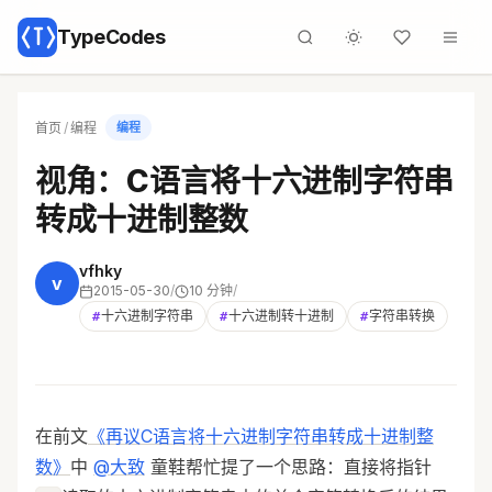
TypeCodes
首页
/
编程
编程
视角：C语言将十六进制字符串
转成十进制整数
vfhky
v
2015-05-30
/
10 分钟
/
#
十六进制字符串
#
十六进制转十进制
#
字符串转换
在前文
《再议C语言将十六进制字符串转成十进制整
数》
中
@大致
童鞋帮忙提了一个思路：直接将指针