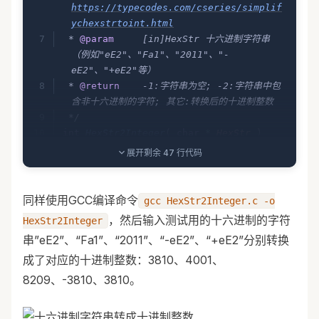
https://typecodes.com/cseries/simplif
ychexstrtoint.html
 * 
@param
     [in]HexStr 十六进制字符串
（例如"eE2"、"Fa1"、"2011"、"-
eE2"、"+eE2"等） 
 * 
@return
    -1:字符串为空; -2:字符串中包
含非十六进制的字符; 其它:转换后的十进制整数
 */
int
 HexStr2Integer
(
 char
 *
 HexStr
 )
{
展开剩余 47 行代码
	int
 iResult 
=
 0
,
 iFlag 
=
 1
;
同样使用GCC编译命令
gcc HexStr2Integer.c -o
	//判断字符串是否合法
，然后输入测试用的十六进制的字符
HexStr2Integer
    if
(
 NULL
 ==
 HexStr 
||
 (
 *
HexStr 
==
串”eE2”、“Fa1”、“2011”、“-eE2”、“+eE2”分别转换
'+'
 &&
 *
(
HexStr
+
1
)
 ==
 '
\0
'
 )
 ||
 (
成了对应的十进制整数：3810、4001、
*
HexStr 
==
 '-'
 &&
 *
(
HexStr
+
1
)
 ==
 '
\0
'
)
8209、-3810、3810。
        ||
 (
 *
HexStr 
==
 0x
30
 &&
 *
(
HexStr
+
1
)
 ==
 0x
58
 &&
 *
(
HexStr
+
2
)
 ==