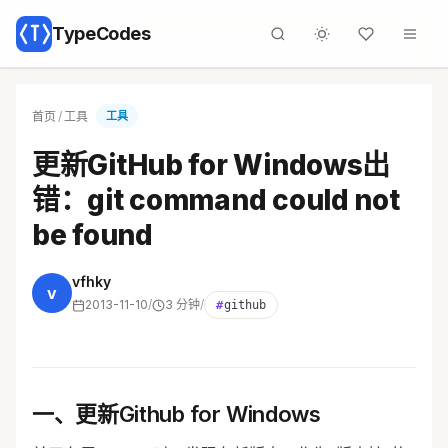
TypeCodes
首页
/
工具
工具
更新GitHub for Windows出
错：git command could not
be found
vfhky
v
2013-11-10
/
3 分钟
/
#
github
一、更新Github for Windows