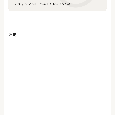
vfhky
2012-08-17
CC BY-NC-SA 4.0
评论