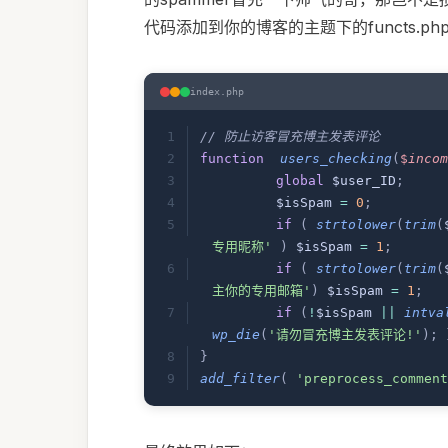
代码添加到你的博客的主题下的functs.p
index.php
// 防止访客冒充博主发表评论
function
  users_checking
(
$
incom
	global
 $user_ID
;
	$isSpam 
=
 0
;
	if
 (
 strtolower
(
trim
(
专用昵称'
 )
 $isSpam 
=
 1
;
	if
 (
 strtolower
(
trim
(
主你的专用邮箱'
)
 $isSpam 
=
 1
;
	if
 (
!
$isSpam 
||
 intva
wp_die
(
'请勿冒充博主发表评论!'
);
 
}
add_filter
(
 'preprocess_comment