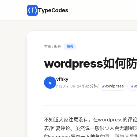
TypeCodes
首页
/
编程
编程
wordpress
vfhky
v
2012-09-24
/
2 分钟
/
#
wordpress
#
w
不知道大家注意没有，在wordpress
表/回复评论。虽然说一般很少人会无聊到这
的spammer冒充一下帅气的哥，那岂不