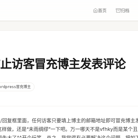
首页
归档
如何防止访客冒充博主发表评论
ordpress冒充博主
的评论/回复框里面，任何访客只要填上博主的邮箱地址即可冒充博主
样做，还是“未雨绸缪”一下吧。万一哪天不是vfhky而是某个
是损失大了^^开个玩笑，总之，我觉得有必要解决这个问题。把如