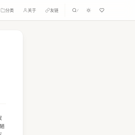
分类
关于
友链
/
发
丑陋
下