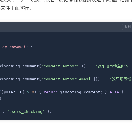
hp文件里面就行。
复制
ing_comment
)
 {
$incoming_comment
[
'comment_author'
]))
 ==
 '这里填写博主你的
$incoming_comment
[
'comment_author_email'
]))
 ==
 '这里填写博
l
(
$user_ID
)
 >
 0
)
 {
 return
 $incoming_comment
;
 }
 else
 {
}
'
,
 'users_checking'
 );