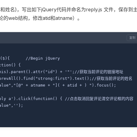
姓名)，写出如下jQuery代码并命名为reply.js 文件，保存到
web结构，修改atid和atname）。
复制
jQuery(document).ready(function($){	//Begin jQuery
ction() {
$(this).parent().attr("id") + '"';//获取当前评论的链接地址
).prevAll().find("strong:first").text();//获取当前评论的姓名
value","[@" + atname + "]( + atid + ) ").focus();
	$('.cancel-comment-reply a').click(function() {	//点击取消回复评论清空评论框的内容
alue",'');