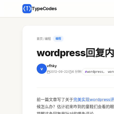
TypeCodes
首页
/
编程
编程
wordpress
vfhky
v
2012-09-22
/
6 分钟
/
#
wordpress， wo
前一篇文章写了关于
完美实现wordpre
候怎么办？估计初来咋到的童鞋们会看的眼
提醒这条回复是针对的哪条评论。