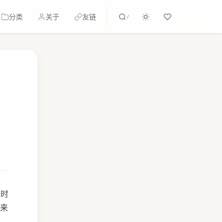
分类
关于
友链
/
的时
来