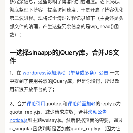
多冗余信息，这些影响了博客的加载速度。遂下决心，
彻底整理下博客，提高访问速度，于是开启了博客优化
第二波进程。现将整个清理过程记录如下（主要还是头
部文件的清理，产生这些冗余信息的是wp_head()函
数）：
一选择sinaapp的jQuery库，合并JS文
件
1、在
wordpress添加滚动（单条或多条）公告
一文
中提到了使用谷歌的jQuery库，但是你懂得，所以改
用新浪开放平台的了；
2、合并
评论引用
quote.js和
评论前面加@
的reply.js为
quote_reply.js，减少请求次数；合并
滚动公告
notice.js
到主题weisay.js。然后根据页面的需要，通过
is_singular函数判断是否加载quote_reply.js（因为它