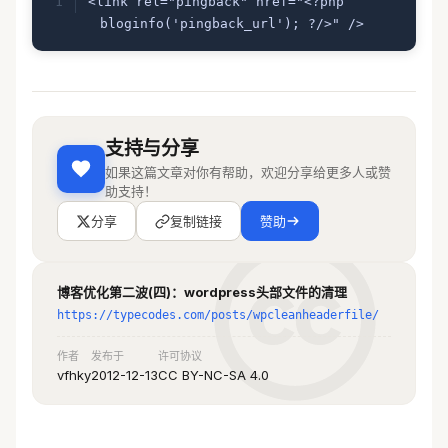
<link rel="pingback" href="<?php 
remove_action( 'wp_head', 
bloginfo('pingback_url'); ?/>" />
'start_post_rel_link', 10, 0 ); //移
除最开始文章的url
remove_action( 'wp_head', 
'wp_shortlink_wp_head', 10, 0 );//自
动生成的短链接
remove_action( 'wp_head', 
支持与分享
'adjacent_posts_rel_link', 10, 0 ); 
如果这篇文章对你有帮助，欢迎分享给更多人或赞
///移除相邻文章的url
助支持！
remove_action( 'wp_head', 
分享
复制链接
赞助
'wp_generator' ); // 移除版本号
博客优化第二波(四)：wordpress头部文件的清理
https://typecodes.com/posts/wpcleanheaderfile/
作者
发布于
许可协议
vfhky
2012-12-13
CC BY-NC-SA 4.0