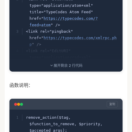
type="application/atom+xml" 
title="TypeCodes Atom Feed" 
href="
https://typecodes.com/?
feed=atom
" />
<link rel="pingback" 
href="
https://typecodes.com/xmlrpc.ph
p
" />
<link rel="EditURI" 
type="application/rsd+xml" 
title="RSD" 
展开剩余 2 行代码
href="
https://typecodes.com/xmlrpc.ph
p?rsd
" />
<link rel="wlwmanifest" 
函数说明：
type="application/wlwmanifest+xml" 
href="
https://typecodes.com/wp-
includes/wlwmanifest.xml
" /> 
复制
<meta name="generator" 
content="WordPress 3.4.0" />
remove_action($tag, 
$function_to_remove, $priority, 
[WP官方解决代码]
$accepted_args);