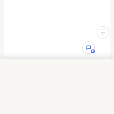
3
AI
目录
一选择sinaapp的jQuery库，合并JS文件
二重点：整理header.php，去掉多余的信息
三严重失误：