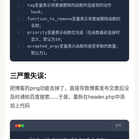
(
http://wordpress.org/support/topic/r
tag变量表示将要被删除的函数所连接到的动作
emove-feed-from-wp_head
)如下：在
hook；
functions.php中添加如下代码
function_to_remove变量表示将要被删除函数的
名称；
//sorted by vfhky
priority变量表示函数优先级（在函数最初连接时
remove_action( 'wp_head', 
定义，默认为10；
'feed_links_extra', 3 ); //去除评论
accepted_args变量表示函数所接受参数的数量，
feed
默认为1。
remove_action( 'wp_head', 
'feed_links', 2 ); //去除文章feed
remove_action( 'wp_head', 'rsd_link' 
三严重失误：
); //针对Blog的远程离线编辑器接口
remove_action( 'wp_head', 
把博客的ping功能去掉了，直接导致博客发布文章后没
'wlwmanifest_link' ); //Windows Live 
及时通知百度搜索……于是，重新在header.php中添
Writer接口
加上代码
remove_action( 'wp_head', 
'index_rel_link' ); //移除当前页面的索引
remove_action( 'wp_head', 
复制
'parent_post_rel_link', 10, 0 ); //移
除后面文章的url