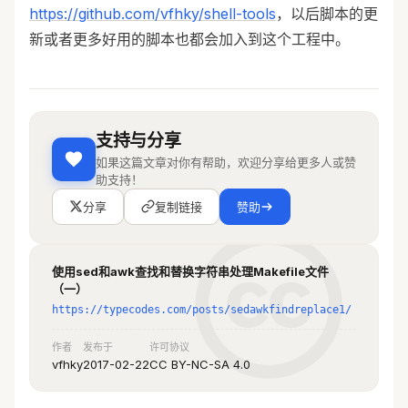
g+\+/p" ${FILE}
https://github.com/vfhky/shell-tools
，以后脚本的更
	#### Ways recommended: 
新或者更多好用的脚本也都会加入到这个工程中。
replace "g++" with "gcc" using sed 
command.
	# sed -i "s#^CC    	:= 
g+\+#CC    	:= gcc#" ${FILE}
done
支持与分享
如果这篇文章对你有帮助，欢迎分享给更多人或赞
exit
 0
助支持！
分享
复制链接
赞助
使用sed和awk查找和替换字符串处理Makefile文件
（一）
https://typecodes.com/posts/sedawkfindreplace1/
作者
发布于
许可协议
vfhky
2017-02-22
CC BY-NC-SA 4.0