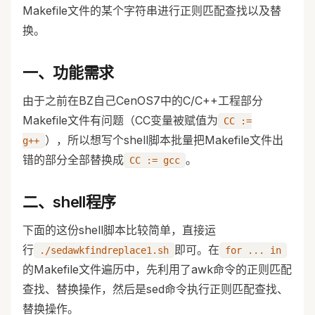
Makefile文件的某个字符串进行正则匹配查找以及替
换。
一、功能需求
由于之前在BZ自己CenOS7中的C/C++工程部分
Makefile文件有问题（CC变量被赋值为
CC :=
），所以想写个shell脚本批量把Makefile文件出
g++
错的部分全部替换成
。
CC := gcc
二、shell程序
下面的这份shell脚本比较简单，直接运
行
即可。在
./sedawkfindreplace1.sh
for ... in
的Makefile文件遍历中，先利用了awk命令的正则匹配
查找、替换操作，然后是sed命令执行正则匹配查找、
替换操作。