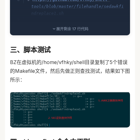
tools/blob/master/filehandle/sedawkfi
ndreplace1.sh
展开剩余 17 行代码
# Dir to be handled.
SRC_DIR
=
"/home/vfhky/shell"
# The makefile you want to modify.
三、脚本测试
SEARCH_NAME
=
"Makefile*"
BZ在虚拟机的/home/vfhky/shell目录复制了5个错误
# The maximum depth of the dirs where 
files such as Makefile you're dealing 
的Makefile文件，然后先做正则查找测试，结果如下图
with lies in.
所示：
MAXDEPTH
=
10
# Get the target files you want to 
modify.
ALL_MAKEFILE
=
$(
find
 ${SRC_DIR} 
-
maxdepth
 ${MAXDEPTH} 
-type
 f
 -name
"
${SEARCH_NAME}
"
)