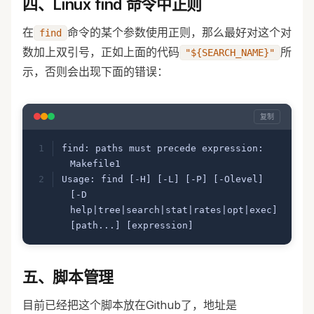
四、Linux find 命令中正则
# Traverse the target files.
for
 FILE 
in
 ${ALL_MAKEFILE}
在
命令的某个参数使用正则，那么最好对这个对
find
do
数加上双引号，正如上面的代码
所
"${SEARCH_NAME}"
	#### Ways recommended: find 
示，否则会出现下面的错误：
"^CC    	:= g++" by awk 
command.
	awk
 '/CC    	:= 
g+\+/{printf( "[%s:%d]: %s\n", 
复制
FILENAME, NR, $0) }'
 ${FILE}
	#### replace "g++" with "gcc" 
find: paths must precede expression: 
using awk command.
Makefile1
	# awk '{sub(/^CC    	:= 
Usage: find [-H] [-L] [-P] [-Olevel] 
g\+\+/,"CC    	:= gcc"); print $0}' 
[-D 
${FILE} > ${FILE}.tmp; cp ${FILE}.tmp 
help|tree|search|stat|rates|opt|exec] 
${FILE}; rm -rf ${FILE}.tmp
[path...] [expression]
	#### find "CC    	:= 
五、脚本管理
g++" by sed command.
	# sed -n "/^CC    	:= 
目前已经把这个脚本放在Github了，地址是