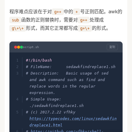
程序难点应该在于对
中的
号正则匹配。awk的
g++
+
函数的正则替换时，需要对
处理成
sub
g++
形式，而其它正常都写成
的形式。
g\+\+
g+\+
复制
script.sh
#!/bin/bash
# FileName:      sedawkfindreplace1.sh
# Description:   Basic usage of sed 
and awk command such as find and 
replace words in the regular 
expression.
# Simple Usage:  
./sedawkfindreplace1.sh
# (c) 2017.2.22 vfhky 
https://typecodes.com/linux/sedawkfin
dreplace1.html
# 
https://github.com/vfhky/shell-