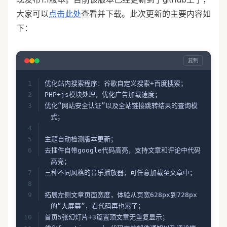
大家可以
点击此处
查看并下载。此次更新的主要内容如
下：
复制
优化站内搜索程序：谷歌自定义搜索+百度搜索；
PHP+js模块处理，优化广告加载速度；
优化“网站安全认证”以及全站链接跳转结果的查询模
式；
主题自动检测版本更新；
去插件自带google代码高亮，支持文章和评论中代码
高亮；
三种不同风格的音乐播放器，可任意加载至文章中；
拓展左侧文章页面宽度，体验从页宽628px到728px
的“大屏幕”，看代码再也累了；
首页5张幻灯片+3篇置顶文章无重复显示；