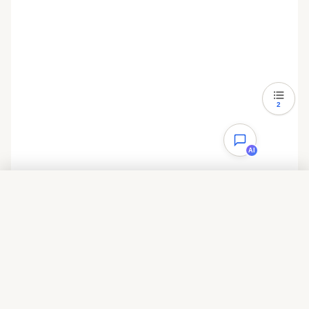
2
AI
目录
一、主题【vfhky】版本1.1的更新说明
二、后记