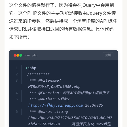
   c
.
getJSON
(b
,
function
(
e
){
这个文件的路径就行了，因为待会在jQuery中会用到
    h
+=
e
.
data
.
country
;
它。这个PHP文件的主要功能是接收由Jquery文件传
    h
+=
e
.
data
.
region
;
送过来的IP参数，然后拼接成一个淘宝IP库的API标准
    h
+=
e
.
data
.
city
;
请求URL并读取接口返回的所有数据信息。具体代码
    h
+=
" "
;
    h
+=
e
.
data
.
isp
;
如下所示：
    h
=
h
.
replace
(
/
省
/
g
,
''
)
;
    h
=
h
.
replace
(
/
市
/
g
,
''
)
;
    i
.
replaceWith
(
"<span 
复制
index.php
class=ipinfo>"
+
h
+
"</span>"
)
   }
)
<?
php
  }
)
 /*********
 }
  *** @Filename：
MTBkN2ViZjQzMTdlMGR.php
 c
(
function
(){
  *** @Function：淘宝API的标准get请求报文
  d
()
;
  *** @Author：vfhky 
 }
)
http://vfhky.sinaapp.com
 20130825
}
)
;
  *** @param string 
GhpcyBpcy94db71979d35aBhIGV4YW1wbGUd7
ebf4317e0de919     其值代表由Jquery传送