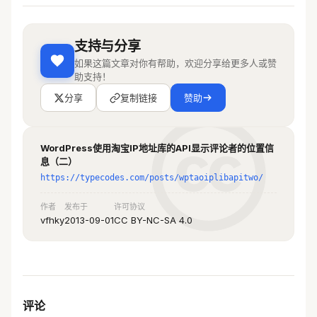
if
(
!
filter_var
(
$c572bd935510d7ebf4317
e0de91994db71979d35a
,
FILTER_VALIDATE_IP
,
支持与分享
FILTER_FLAG_IPV4
))
 {
如果这篇文章对你有帮助，欢迎分享给更多人或赞
   exit
;
助支持！
 }
分享
复制链接
赞助
 //if the ip address is ipv4 then
$ip
=
explode
(
"."
,
$c572bd935510d7ebf431
WordPress使用淘宝IP地址库的API显示评论者的位置信
7e0de91994db71979d35a
);
息（二）
https://typecodes.com/posts/wptaoiplibapitwo/
 //check if the $ip is legel
 for
(
$i
=
0
;
$i
<
count
(
$ip
);
$i
++
)
作者
发布于
许可协议
vfhky
2013-09-01
CC BY-NC-SA 4.0
 {
   if
(
$ip
[
$i
]
>
255
){
    exit
;
   }
 }
评论
 //prevent the sql-injection（From：