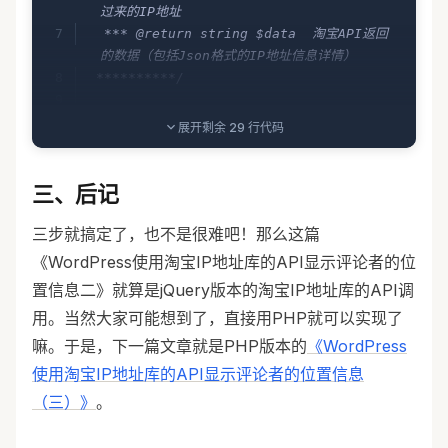
过来的IP地址     
  *** @return string $data  淘宝API返回
的数据（包括Json格式的IP地址信息详情）
 **********/
 //prevent load this file directly
展开剩余 29 行代码
 if
 (
empty
(
$_SERVER
[
'HTTP_REFERER'
])
||
 strpos
(
$_SERVER
[
'HTTP_REFERER'
],
$_SERVER
[
'HTTP_HOST'
])
 ===
 false
)
 {
三、后记
   exit
;
三步就搞定了，也不是很难吧！那么这篇
 }
《WordPress使用淘宝IP地址库的API显示评论者的位
置信息二》就算是jQuery版本的淘宝IP地址库的API调
$c572bd935510d7ebf4317e0de91994db7197
用。当然大家可能想到了，直接用PHP就可以实现了
9d35a 
=
trim
(
$_GET
[
'GhpcyBpcy94db71979d35aBhI
嘛。于是，下一篇文章就是PHP版本的
《WordPress
GV4YW1wbGUd7ebf4317e0de919'
]);
使用淘宝IP地址库的API显示评论者的位置信息
（三）》
。
 //check if the ip address is ipv4