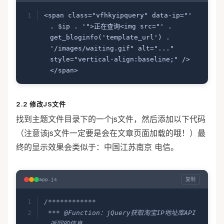
<span class="vfhkyipquery" data-ip="' 
. $ip . '">正在查询<img src="' . 
get_bloginfo('template_url') . 
'/images/waiting.gif" alt="..." 
style="vertical-align:baseline;" />
</span>
2.2 修改JS文件
找到主题文件目录下的一个js文件，然后添加以下代码
（注意该js文件一定要是会在文章页面加载的哦！）最
终的显示效果会类似于：中国江苏南京 电信。
复制
app.js
/************
 *** @Function：jQuery获取淘宝IP地址库API
返回的信息