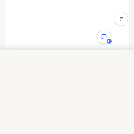
9d35a 
=
str_replace
(
"
\t
"
,
""
,
$c572bd935510d7eb
f4317e0de91994db71979d35a
);
2
$c572bd935510d7ebf4317e0de91994db7197
9d35a 
=
AI
str_replace
(
"
\r\n
"
,
""
,
$c572bd935510d7
ebf4317e0de91994db71979d35a
);
$c572bd935510d7ebf4317e0de91994db7197
目录
9d35a 
=
str_replace
(
"
\r
"
,
""
,
$c572bd935510d7eb
f4317e0de91994db71979d35a
);
一、淘宝IP地址库的接口说明
 //request for TAOBAO API to get data-
三、后记
infomation
$url572bd935510d7ebf4317e0de91994db71
979d35a 
=
"
http://ip.taobao.com/service/getIpIn