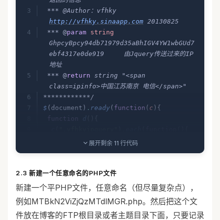
 *** @Author：vfhky 
http://vfhky.sinaapp.com
 20130825
 *** 
@
param
 string
GhpcyBpcy94db71979d35aBhIGV4YW1wbGUd7
ebf4317e0de919     由Jquery传送过来的IP
地址     
 *** 
@
return
 string "<span 
class=ipinfo>中国江苏南京 电信</span>"
************/
$
(document)
.
ready
(
function
(
c
){
 function
 d
(){
  c
(
".vfhkyipquery"
)
.
each
(
function
(){
   var
 a
=
c
.
trim
(
c
(
this
)
.
attr
(
"data-
展开剩余 11 行代码
ip"
))
,
i
=
c
(
this
)
,
h
=
""
;
   var
2.3 新建一个任意命名的PHP文件
b
=
"
http://vfhky.sinaapp.com/MTBkN2ViZ
jQzMTdlMGR.php?
新建一个平PHP文件，任意命名（但尽量复杂点），
GhpcyBpcy94db71979d35aBhIGV4YW1wbGUd7
例如MTBkN2ViZjQzMTdlMGR.php。然后把这个文
ebf4317e0de919=
"
;
件放在博客的FTP根目录或者主题目录下面，只要记录
   b
+=
a
;