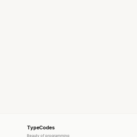
TypeCodes
Beauty of programming