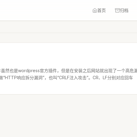
首页
归档
虽然也是wordpress官方插件，但是在安装之后网站就出现了一个高危
漏洞名称叫做“HTTP响应拆分漏洞”，也叫“CRLF注入攻击”。CR、LF分别对应回车