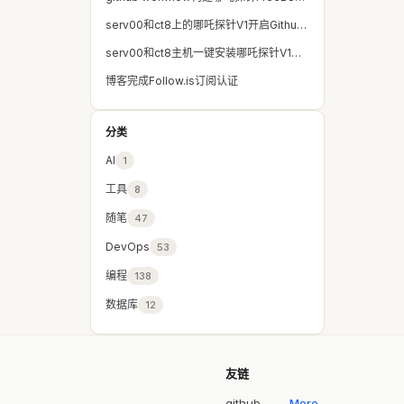
serv00和ct8上的哪吒探针V1开启Github和Gitee登录
serv00和ct8主机一键安装哪吒探针V1版本和多主机保活
博客完成Follow.is订阅认证
分类
AI
1
工具
8
随笔
47
DevOps
53
编程
138
数据库
12
友链
github
More..