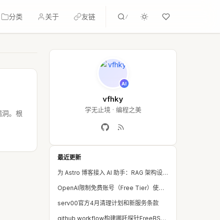
分类
关于
友链
/
AI
vfhky
学无止境 · 编程之美
漏洞。根
最近更新
为 Astro 博客接入 AI 助手：RAG 架构设计与方案选型
OpenAI限制免费账号（Free Tier）使用gpt-5.3-codex 和 gpt-5.4
serv00官方4月清理计划和新服务条款
github workflow构建哪吒探针FreeBSD安装包