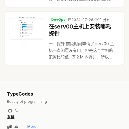
板和 agent 客户端的脚本，以及多主
机间动态保活，所以写了这个 github
项目:
DevOps
2024-07-28
10 分钟
/
https://github.com/vfhky/serv00
在serv00主机上安装哪吒
ct8 nezha https://...
探针
一、探针 前段时间申请了 serv00 主
机一直闲置没有用，但是这个主机的
配置比较低（512 M 内存），所以准
备用来装个工具类的小应用。 之前使
用 Uptime Kuma 创建了一个比较全
能的探针： web monitor
https://status.typecodes.com/status/w...
TypeCodes
Beauty of programming
友链
github
More..