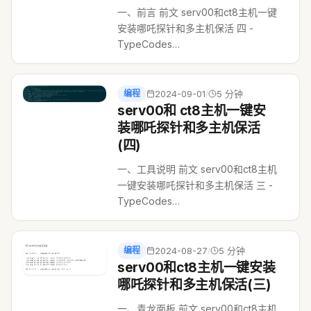
一、前言 前文 serv00和ct8主机一键
安装哪吒探针和多主机保活 四 -
TypeCodes
https://typecodes.com/python/serv00ct8
介绍了如何 utils.sh 脚本的使用方
法，例如修改配置等等，那么这篇文
编程
2024-09-01
5 分钟
/
章主要是介绍新增的哪吒面板数...
serv00和 ct8主机一键安
装哪吒探针和多主机保活
(四)
一、工具说明 前文 serv00和ct8主机
一键安装哪吒探针和多主机保活 三 -
TypeCodes
https://typecodes.com/python/serv00ct8n
介绍了如何使用青龙面板进行保活，
这一篇文章主要是介绍
编程
2024-08-27
5 分钟
/
https://github.com/vfh...
serv00和ct8主机一键安装
哪吒探针和多主机保活(三)
一、青龙面板 前文 serv00和ct8主机