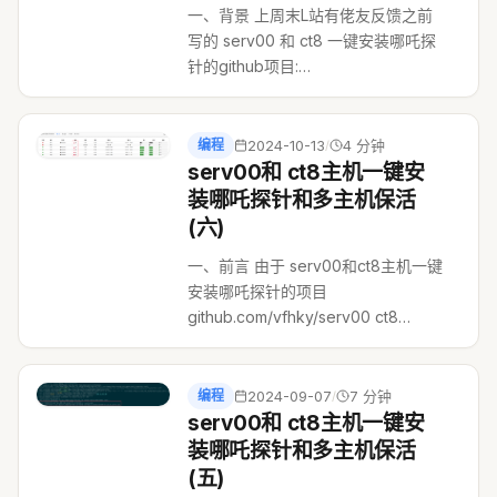
一、背景 上周末L站有佬友反馈之前
写的 serv00 和 ct8 一键安装哪吒探
针的github项目:
https://github.com/vfhky/serv00
ct8 nezha
https://github.com/vfhky/serv00
编程
2024-10-13
4 分钟
/
ct8 nezha 出现无法 unzip: Un...
serv00和 ct8主机一键安
装哪吒探针和多主机保活
(六)
一、前言 由于 serv00和ct8主机一键
安装哪吒探针的项目
github.com/vfhky/serv00 ct8
nezha
https://github.com/vfhky/serv00
ct8 nezha 的易用性和功能多样性，
编程
2024-09-07
7 分钟
/
目前在github上已经有50多个star
serv00和 ct8主机一键安
了。这期间也有多个大...
装哪吒探针和多主机保活
(五)